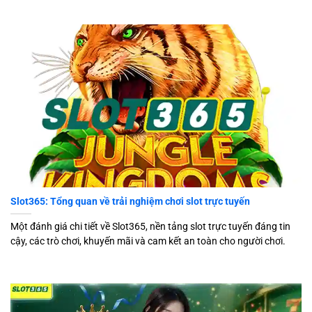
Giao dien trang chu xo so truc tuyen voi thiet ke hien dai va bat
mat
Mục Lục
Slot365: Tổng quan về trải nghiệm chơi slot trực tuyến
1. Tại Sao Sảnh Xổ Số SLOT365.COM Được Yêu Thích?
Một đánh giá chi tiết về Slot365, nền tảng slot trực tuyến đáng tin
cậy, các trò chơi, khuyến mãi và cam kết an toàn cho người chơi.
2. Các Loại Hình Xổ Số Hấp Dẫn Nhất
3. Sự Kết Hợp Hoàn Hảo: Từ Slot365 Đến Lô Đề Học
4. Hướng Dẫn Tham Gia Cá Cược Nhanh Chóng