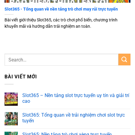
Miền Trung (XSMT) & Miền Nam (XSMN):
Đa dạng đài
quay, mở thưởng từ 16h15 và 17h15.
Slot365 - Tổng quan về nền tảng trò chơi may rủi trực tuyến
Bài viết giới thiệu Slot365, các trò chơi phổ biến, chương trình
Người chơi có thể tham gia đánh đề, bao lô, lô xiên, 3 càng,
khuyến mãi và hướng dẫn trải nghiệm an toàn.
4 càng với thao tác cực kỳ đơn giản.
Xổ Số Siêu Tốc & Mega 6/45
Nếu bạn yêu thích tốc độ của các vòng quay
slot365
, thì Xổ
số Siêu tốc là lựa chọn hoàn hảo. Không cần chờ đến
chiều tối, bạn có thể biết kết quả và nhận thưởng chỉ trong
1 giây, 45 giây, 1 phút hoặc 5 phút. Cơ hội làm giàu liên tục
24/7 không ngừng nghỉ.
BÀI VIẾT MỚI
Sự Kết Hợp Hoàn Hảo: Từ Slot365 Đến Lô Đề
Slot365 – Nền tảng slot trực tuyến uy tín và giải trí
Học
cao
Nhiều người chơi thường băn khoăn giữa việc chọn chơi nổ
Slot365: Tổng quan về trải nghiệm chơi slot trực
hũ tại
slot365
hay thử vận may với những con số. Tại
tuyến
SLOT365.COM, chúng tôi tin rằng cả hai đều mang lại
những cung bậc cảm xúc riêng biệt.
Slot365: Nền tảng trò chơi xèng trực tuyến