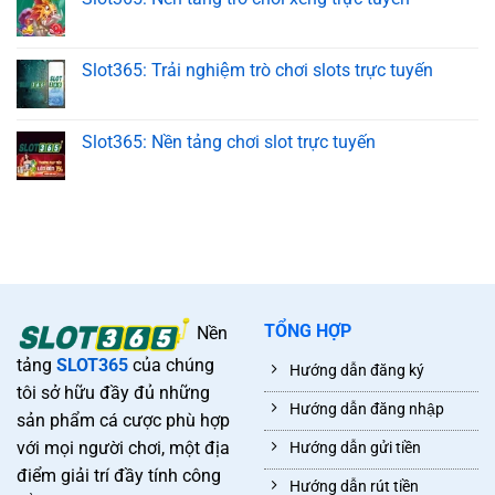
Nếu
slot365
mang lại niềm vui giải trí nhanh chóng với
hình ảnh bắt mắt, thì
Xổ số
tại SLOT365.COM lại là sân
Slot365: Trải nghiệm trò chơi slots trực tuyến
chơi của trí tuệ và sự phân tích. Tuy nhiên, điểm chung là
cả hai đều mang lại cơ hội đổi đời chỉ sau một lần cược.
Slot365: Nền tảng chơi slot trực tuyến
Hệ thống của chúng tôi được tối ưu hóa để bạn có thể dễ
dàng chuyển đổi tiền quỹ giữa ví
slot365
và ví Xổ số, giúp
tối đa hóa dòng tiền đầu tư của bạn.
TỔNG HỢP
Nền
tảng
SLOT365
của chúng
Hướng dẫn đăng ký
tôi sở hữu đầy đủ những
Hướng dẫn đăng nhập
sản phẩm cá cược phù hợp
với mọi người chơi, một địa
Hướng dẫn gửi tiền
điểm giải trí đầy tính công
Hướng dẫn rút tiền