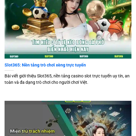
5. Kinh Nghiệm Soi Cầu Bất Bại
6. Kết Luận
Tại Sao Sảnh Xổ Số SLOT365.COM Được Yêu
Thích?
Trong thị trường cá cược đầy biến động, SLOT365.COM
vẫn giữ vững vị thế là nhà cái hàng đầu nhờ vào sự uy tín
và chất lượng dịch vụ (E-E-A-T). Khác với các nền tảng trôi
Slot365: Nền tảng trò chơi xèng trực tuyến
nổi, chúng tôi xây dựng một hệ sinh thái cá cược toàn diện,
nơi quyền lợi của người chơi được đặt lên hàng đầu.
Bài viết giới thiệu Slot365, nền tảng casino slot trực tuyến uy tín, an
toàn và đa dạng trò chơi cho người chơi Việt.
Minh Bạch Và Công Bằng Tuyệt Đối
Mọi kết quả xổ số tại SLOT365.COM đều dựa trên kết quả
kiến thiết quốc gia hoặc thuật toán ngẫu nhiên được kiểm
định quốc tế (đối với xổ số siêu tốc). Điều này đảm bảo
không có sự can thiệp từ bên thứ ba, mang lại sự công
bằng tuyệt đối tương tự như cơ chế RNG trong các trò chơi
slot365
nổi tiếng.