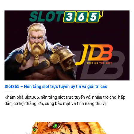
Doi ngu cham soc khach hang Slot365 chuyen nghiep dang
lam viec
Mục Lục Nội Dung
1. Tại sao dịch vụ hỗ trợ Slot365 được đánh giá cao?
2. Các kênh liên hệ Slot365 chính thức
3. Bảng so sánh tốc độ phản hồi các kênh
4. Khi nào bạn cần liên hệ với chúng tôi?
Slot365 – Nền tảng slot trực tuyến uy tín và giải trí cao
5. Những lưu ý quan trọng để bảo mật tài khoản
Khám phá Slot365, nền tảng slot trực tuyến với nhiều trò chơi hấp
6. Kết luận
dẫn, cơ hội thắng lớn, cùng bảo mật và tính năng thú vị.
Tại Sao Dịch Vụ Hỗ Trợ Tại Slot365 Được Đánh
Giá Cao?
Khác biệt hoàn toàn với các trang web cá cược thông