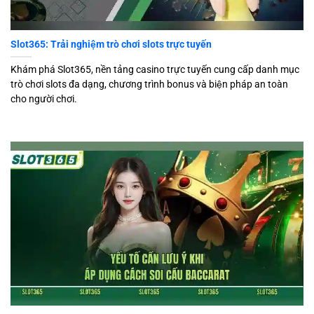
Cac kenh lien he Slot365 pho bien nhu Live Chat Telegram va
Email
Slot365: Trải nghiệm trò chơi slots trực tuyến
1. Live Chat (Chat Trực Tuyến)
Khám phá Slot365, nền tảng casino trực tuyến cung cấp danh mục
trò chơi slots đa dạng, chương trình bonus và biện pháp an toàn
Đây là kênh liên lạc phổ biến nhất và được khuyến nghị sử
cho người chơi.
dụng tại SLOT365.COM. Nút Live Chat luôn hiển thị ở góc
màn hình giao diện trang chủ. Khi nhấp vào, bạn sẽ được
kết nối trực tiếp với nhân viên hỗ trợ trong vòng chưa đầy
30 giây. Kênh này phù hợp cho các câu hỏi nhanh, kiểm tra
trạng thái nạp rút hoặc lỗi đăng nhập.
2. Ứng dụng Telegram và Mạng Xã Hội
Với tính năng bảo mật cao và ẩn danh, Telegram là lựa
chọn yêu thích của nhiều cược thủ chuyên nghiệp. Kênh
liên hệ
qua Telegram của Slot365 thường xuyên cập nhật
các kèo thơm, thông báo bảo trì và hỗ trợ riêng tư 1-1 mà
không lo bị lộ thông tin cá nhân. Ngoài ra, chúng tôi cũng