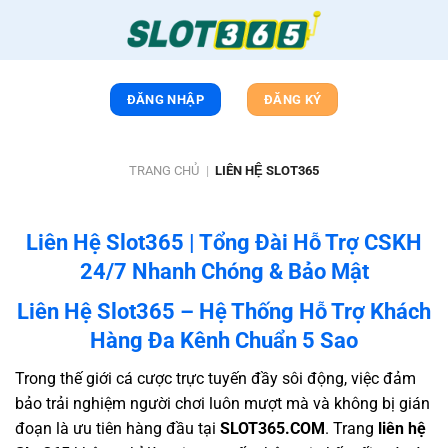
Chuyển
đến
nội
dung
ĐĂNG NHẬP
ĐĂNG KÝ
TRANG CHỦ
|
LIÊN HỆ SLOT365
Liên Hệ Slot365 | Tổng Đài Hỗ Trợ CSKH
24/7 Nhanh Chóng & Bảo Mật
Liên Hệ Slot365 – Hệ Thống Hỗ Trợ Khách
Hàng Đa Kênh Chuẩn 5 Sao
Trong thế giới cá cược trực tuyến đầy sôi động, việc đảm
bảo trải nghiệm người chơi luôn mượt mà và không bị gián
đoạn là ưu tiên hàng đầu tại
SLOT365.COM
. Trang
liên hệ