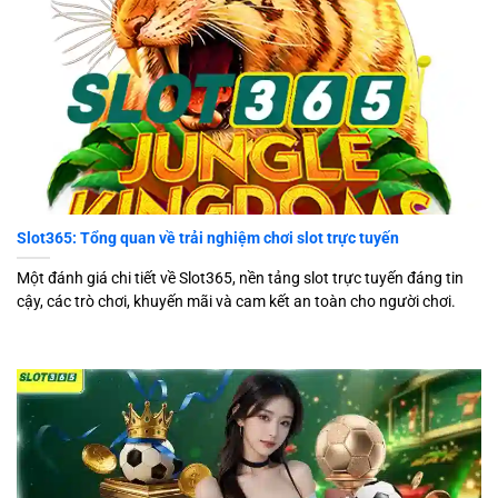
thường,
Slot365
đầu tư mạnh mẽ vào yếu tố con người.
Chúng tôi hiểu rằng sự tin tưởng của khách hàng được xây
dựng dựa trên khả năng giải quyết vấn đề nhanh chóng và
hiệu quả. Khi truy cập vào SLOT365.COM, bạn sẽ được trải
nghiệm dịch vụ CSKH đạt chuẩn quốc tế với các tiêu chí:
Sẵn sàng 24/7/365:
Đội ngũ nhân viên làm việc theo ca,
đảm bảo không có bất kỳ khoảng trống thời gian nào, kể
cả ngày Lễ, Tết hay cuối tuần.
Slot365: Tổng quan về trải nghiệm chơi slot trực tuyến
Đa ngôn ngữ:
Hệ thống hỗ trợ tiếng Việt trôi chảy cùng
Một đánh giá chi tiết về Slot365, nền tảng slot trực tuyến đáng tin
cậy, các trò chơi, khuyến mãi và cam kết an toàn cho người chơi.
nhiều ngôn ngữ khác, giúp xóa bỏ rào cản giao tiếp.
Đào tạo chuyên sâu:
Nhân viên không chỉ am hiểu về kỹ
thuật mà còn nắm vững luật chơi, quy định cá cược để tư
vấn chính xác nhất.
Các Kênh Liên Hệ Slot365 Chính Thức Và Nhanh
Nhất