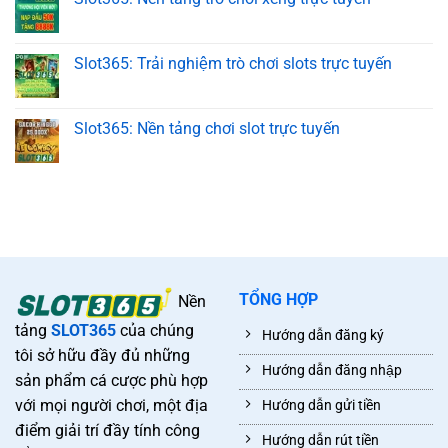
4. Tiền Mã Hóa (USDT)
Slot365: Trải nghiệm trò chơi slots trực tuyến
Bắt kịp xu hướng công nghệ,
slot365
hỗ trợ nạp qua USDT
(TRC20/ERC20). Đây là phương thức dành cho các nhà
đầu tư muốn bảo mật danh tính tuyệt đối và giao dịch với
Slot365: Nền tảng chơi slot trực tuyến
số lượng lớn.
Quy Trình Nạp Tiền Slot365: Hướng Dẫn Chi Tiết
3 Bước
Để đảm bảo tiền vào tài khoản nhanh nhất, hãy tuân thủ
chính xác quy trình dưới đây tại SLOT365.COM:
TỔNG HỢP
Nền
Bước 1: Truy Cập Và Đăng Nhập Hệ Thống
tảng
SLOT365
của chúng
Hướng dẫn đăng ký
Đầu tiên, hãy truy cập vào trang chủ chính thức của
tôi sở hữu đầy đủ những
Hướng dẫn đăng nhập
SLOT365.COM
. Tiến hành đăng nhập vào tài khoản thành
sản phẩm cá cược phù hợp
viên của bạn. Nếu chưa có tài khoản, hãy dành 1 phút để
với mọi người chơi, một địa
Hướng dẫn gửi tiền
đăng ký. Sau khi đăng nhập, tìm và nhấp vào nút "Nạp
điểm giải trí đầy tính công
Hướng dẫn rút tiền