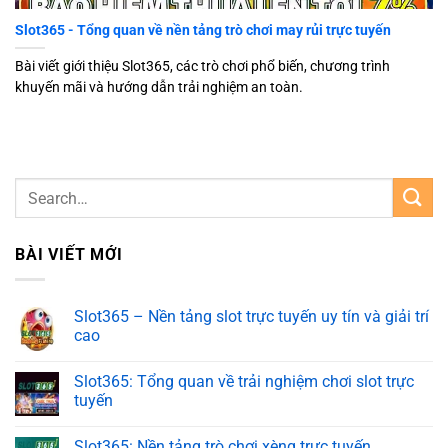
Đây là phương thức truyền thống và được ưa chuộng nhất
Slot365 - Tổng quan về nền tảng trò chơi may rủi trực tuyến
nhờ tính ổn định và hạn mức giao dịch lớn. Chúng tôi liên
Bài viết giới thiệu Slot365, các trò chơi phổ biến, chương trình
kết với hầu hết các ngân hàng lớn tại Việt Nam như
khuyến mãi và hướng dẫn trải nghiệm an toàn.
Vietcombank, Techcombank, ACB, MB Bank, BIDV,... cho
phép bạn chuyển khoản 24/7.
2. Ví Điện Tử (Momo, ZaloPay, ViettelPay)
Với sự bùng nổ của thanh toán không tiền mặt, việc
nạp
tiền
qua ví điện tử mang lại sự tiện lợi cực cao. Chỉ cần
BÀI VIẾT MỚI
quét mã QR, giao dịch sẽ hoàn tất trong vài giây mà không
cần nhập liệu thủ công quá nhiều.
Slot365 – Nền tảng slot trực tuyến uy tín và giải trí
3. Thẻ Cào Điện Thoại
cao
Đối với những người chơi muốn ẩn danh hoặc nạp số tiền
Slot365: Tổng quan về trải nghiệm chơi slot trực
nhỏ, thẻ cào (Viettel, Mobifone, Vinaphone) là lựa chọn lý
tuyến
tưởng. Tuy nhiên, phương thức này thường đi kèm với một
khoản phí gạch thẻ nhỏ từ nhà mạng.
Slot365: Nền tảng trò chơi xèng trực tuyến