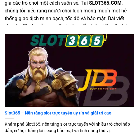
gia các trò chơi một cách suôn sẻ. Tại
SLOT365.COM
,
chúng tôi hiểu rằng người chơi luôn mong muốn một hệ
thống giao dịch minh bạch, tốc độ và bảo mật. Bài viết
chuyên đề này sẽ cung cấp hướng dẫn toàn diện về cách
nạp tiền
vào tài khoản
slot365
, giúp bạn dễ dàng thao tác
và tận hưởng những giây phút giải trí đỉnh cao mà không
gặp bất kỳ trở ngại nào.
Dù bạn là người mới bắt đầu hay một tay chơi lão luyện,
việc hiểu rõ các kênh thanh toán và quy định nạp tiền sẽ
giúp bạn tối ưu hóa vốn cược và tránh được những sai sót
không đáng có. Hãy cùng khám phá chi tiết các bước thực
hiện dưới đây.
Slot365 – Nền tảng slot trực tuyến uy tín và giải trí cao
Khám phá Slot365, nền tảng slot trực tuyến với nhiều trò chơi hấp
dẫn, cơ hội thắng lớn, cùng bảo mật và tính năng thú vị.