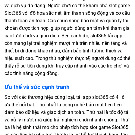
và dịch vụ đa dạng. Người chơi có thể khám phá slot game
Slot365 với đồ họa sắc nét, âm thanh sống động và cơ cấu
thanh toán an toàn. Các chức năng bảo mật và quản lý tài
khoản được tích hợp, giúp người dùng an tâm khi tham gia
các lượt chơi và giao dịch. Bên cạnh đó, slot365 tải app
còn mang lại trải nghiệm mượt mà trên nhiều nền tảng và
thiết bị di động khác nhau, đảm bảo tính tương thích và
hiệu suất cao. Trong thử nghiệm thực tế, người dùng có thể
thấy rõ sự tiện dụng khi truy cập nhanh vào các trò chơi và
các tính năng cộng đồng.
Ưu thế và sức cạnh tranh
So với các thương hiệu cùng loại, tải app slot365 có 4–6
ưu thế nổi bật. Thứ nhất là công nghệ bảo mật tiên tiến
đảm bảo dữ liệu và giao dịch an toàn. Thứ hai là tốc độ tải
và xử lý mượt mà giúp trải nghiệm chơi nhanh chóng. Thứ
ba là hệ sinh thái mở cho phép tích hợp slot game Slot365
và các tiện ích phụ trợ. Thứ tư là sự hỗ trợ khách hàng tận