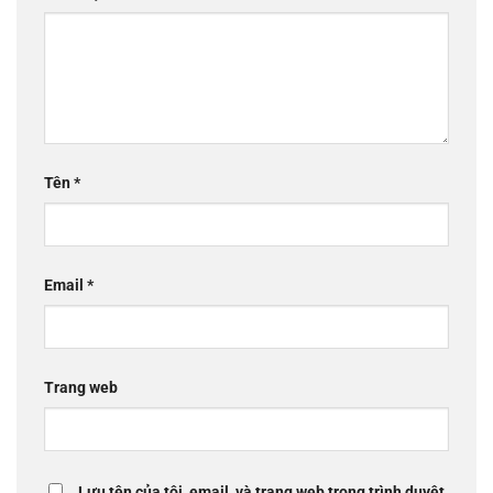
Tên
*
Email
*
Trang web
Lưu tên của tôi, email, và trang web trong trình duyệt