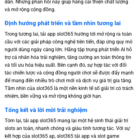
dẫn. Những phản hồi này giúp hãng cải thiện chất lượng
và mở rộng cộng đồng.
Định hướng phát triển và tầm nhìn tương lai
Trong tương lai, tải app slot365 hướng tới mở rộng ra toàn
cầu với các giải pháp công nghệ tiên tiến, đáp ứng quy mô
người dùng ngày càng lớn. Hãng tập trung phát triển AI hỗ
trợ cá nhân hóa trải nghiệm, tăng cường an toàn thông tin
và tối ưu hóa hiệu suất. Bên cạnh đó, sự hợp tác với đối
tác chiến lược và cộng đồng người chơi sẽ được đẩy mạnh
để mang đến nhiều trò chơi mới và dịch vụ giá trị gia tăng.
Tầm nhìn của slot365 là một nền kinh tế số giải trí có trách
nhiệm, bền vững và mở rộng không giới hạn.
Tổng kết và lời mời trải nghiệm
Tóm lại, tải app slot365 mang lại một hệ sinh thái giải trí
slots an toàn, nhanh chóng và giàu tính tương tác. Với sự
kết hợp của slot365 ap, slot365 tải app và slot game