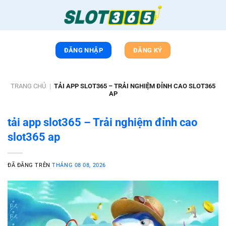
Chuyển
đến
nội
dung
ĐĂNG NHẬP
ĐĂNG KÝ
TRANG CHỦ
|
TẢI APP SLOT365 – TRẢI NGHIỆM ĐỈNH CAO SLOT365
AP
tải app slot365 – Trải nghiệm đỉnh cao
slot365 ap
ĐÃ ĐĂNG TRÊN
THÁNG 08 08, 2026