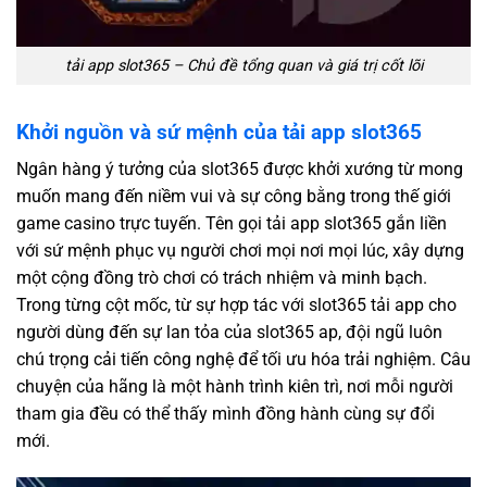
tải app slot365 – Chủ đề tổng quan và giá trị cốt lõi
Khởi nguồn và sứ mệnh của tải app slot365
Ngân hàng ý tưởng của slot365 được khởi xướng từ mong
muốn mang đến niềm vui và sự công bằng trong thế giới
game casino trực tuyến. Tên gọi tải app slot365 gắn liền
với sứ mệnh phục vụ người chơi mọi nơi mọi lúc, xây dựng
một cộng đồng trò chơi có trách nhiệm và minh bạch.
Trong từng cột mốc, từ sự hợp tác với slot365 tải app cho
người dùng đến sự lan tỏa của slot365 ap, đội ngũ luôn
chú trọng cải tiến công nghệ để tối ưu hóa trải nghiệm. Câu
chuyện của hãng là một hành trình kiên trì, nơi mỗi người
tham gia đều có thể thấy mình đồng hành cùng sự đổi
mới.