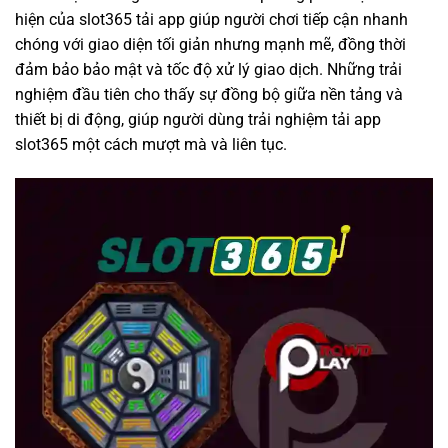
hiện của slot365 tải app giúp người chơi tiếp cận nhanh
chóng với giao diện tối giản nhưng mạnh mẽ, đồng thời
đảm bảo bảo mật và tốc độ xử lý giao dịch. Những trải
nghiệm đầu tiên cho thấy sự đồng bộ giữa nền tảng và
thiết bị di động, giúp người dùng trải nghiệm tải app
slot365 một cách mượt mà và liên tục.