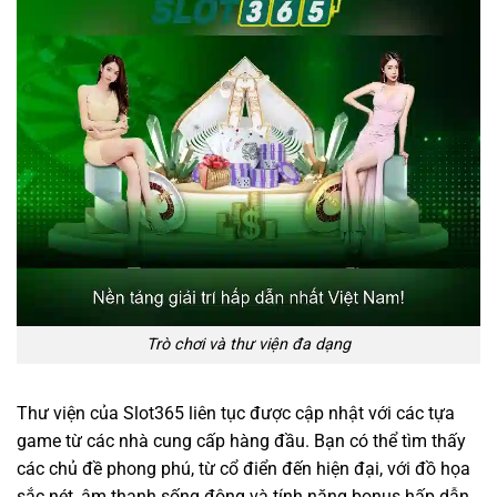
Trò chơi và thư viện đa dạng
Thư viện của Slot365 liên tục được cập nhật với các tựa
game từ các nhà cung cấp hàng đầu. Bạn có thể tìm thấy
các chủ đề phong phú, từ cổ điển đến hiện đại, với đồ họa
sắc nét, âm thanh sống động và tính năng bonus hấp dẫn.