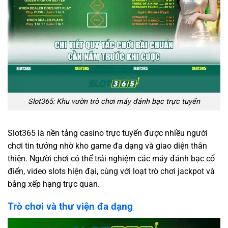
Slot365: Khu vườn trò chơi máy đánh bạc trực tuyến
Slot365 là nền tảng casino trực tuyến được nhiều người
chơi tin tưởng nhờ kho game đa dạng và giao diện thân
thiện. Người chơi có thể trải nghiệm các máy đánh bạc cổ
điển, video slots hiện đại, cùng với loạt trò chơi jackpot và
bảng xếp hạng trực quan.
Trò chơi và thư viện đa dạng