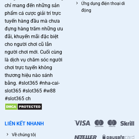
Ứng dụng điện thoại di
chỉ mang đến những sản
động
phẩm cá cược giải trí trực
tuyến hàng đầu mà chưa
đựng hàng trăm những ưu
đãi, khuyến mãi đặc biệt
cho người chơi cũ lẫn
người chơi mới. Cuối cùng
là dịch vụ chăm sóc người
chơi trực tuyến không
thương hiệu nào sánh
bằng. #slot365 #nha-cai-
slot365 #slot365 #w88
#slot365 ch
LIÊN KẾT NHANH
Về chúng tôị