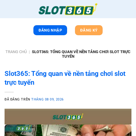
Chuyển
đến
nội
dung
ĐĂNG NHẬP
ĐĂNG KÝ
TRANG CHỦ
|
SLOT365: TỔNG QUAN VỀ NỀN TẢNG CHƠI SLOT TRỰC
TUYẾN
Slot365: Tổng quan về nền tảng chơi slot
trực tuyến
ĐÃ ĐĂNG TRÊN
THÁNG 08 09, 2026