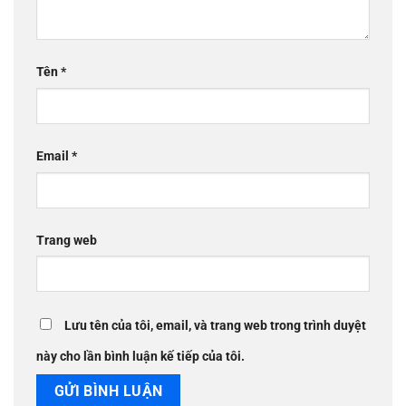
Tên
*
Email
*
Trang web
Lưu tên của tôi, email, và trang web trong trình duyệt
này cho lần bình luận kế tiếp của tôi.