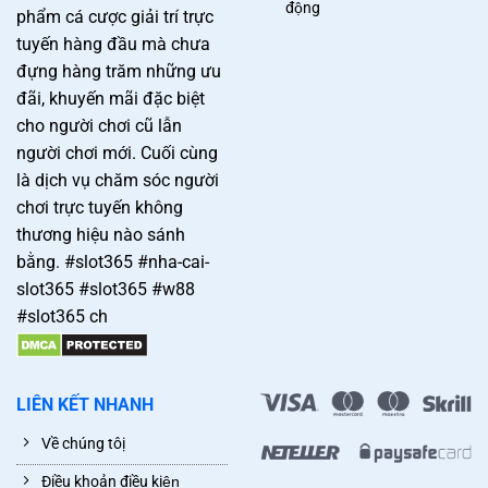
động
phẩm cá cược giải trí trực
tuyến hàng đầu mà chưa
đựng hàng trăm những ưu
đãi, khuyến mãi đặc biệt
cho người chơi cũ lẫn
người chơi mới. Cuối cùng
là dịch vụ chăm sóc người
chơi trực tuyến không
thương hiệu nào sánh
bằng. #slot365 #nha-cai-
slot365 #slot365 #w88
#slot365 ch
LIÊN KẾT NHANH
Về chúng tôị
Điều khoản điều kiệṇ