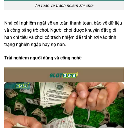
An toàn và trách nhiệm khi chơi
Nhà cái nghiêm ngặt về an toàn thanh toán, bảo vệ dữ liệu
và công bằng trò chơi. Người chơi được khuyên đặt giới
hạn chi tiêu và chơi có trách nhiệm để tránh rơi vào tình
trạng nghiện ngập hay nợ nần.
Trải nghiệm người dùng và công nghệ