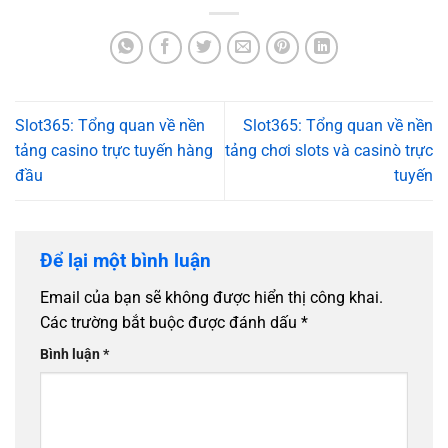
Slot365: Tổng quan về nền
Slot365: Tổng quan về nền
tảng casino trực tuyến hàng
tảng chơi slots và casinò trực
đầu
tuyến
Để lại một bình luận
Email của bạn sẽ không được hiển thị công khai.
Các trường bắt buộc được đánh dấu
*
Bình luận
*