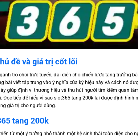
 đề và giá trị cốt lõi
gành trò chơi trực tuyến, đại diện cho chiến lược tăng trưởng b
ng bài viết tập trung vào ý nghĩa của ký hiệu này và cách nó đư
này giúp định vị thương hiệu và thu hút người tìm kiếm quan tâ
gì. Đọc tiếp để hiểu vì sao slot365 tang 200k lại được định hình
ng giá trị cho người dùng.
365 tang 200k
triển từ một ý tưởng nhỏ thành một hệ sinh thái toàn diện cho n