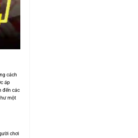
ằng cách
ợc áp
m đến các
 như một
gười chơi