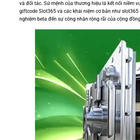
và đối tác. Sứ mệnh của thương hiệu là kết nối niềm vu
giftcode Slot365 và các khái niệm cơ bản như slot365 
nghiệm beta đến sự công nhận rộng rãi của cộng đồng,