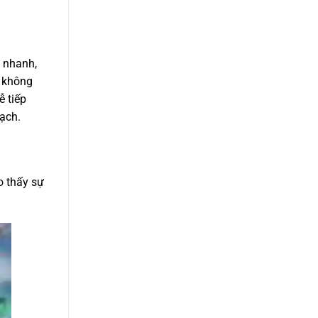
i nhanh,
i không
ễ tiếp
ạch.
o thấy sự