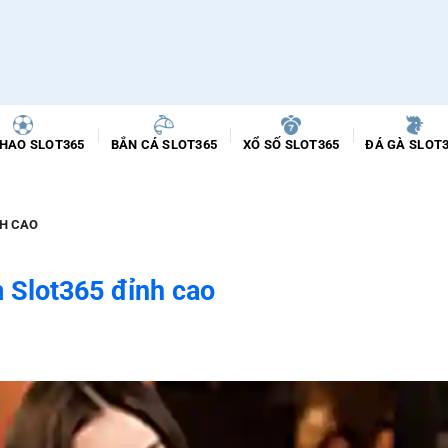
THAO SLOT365
BẮN CÁ SLOT365
XỔ SỐ SLOT365
ĐÁ GÀ SLOT
NH CAO
m Slot365 đỉnh cao