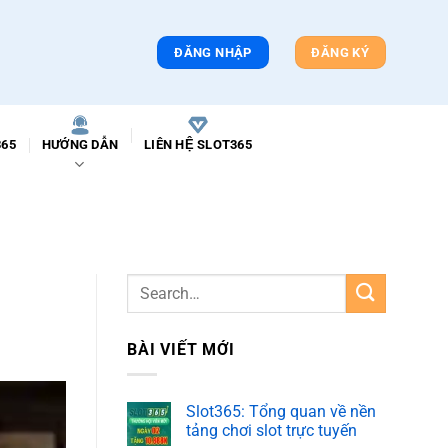
ĐĂNG NHẬP
ĐĂNG KÝ
365
HƯỚNG DẪN
LIÊN HỆ SLOT365
BÀI VIẾT MỚI
Slot365: Tổng quan về nền
tảng chơi slot trực tuyến