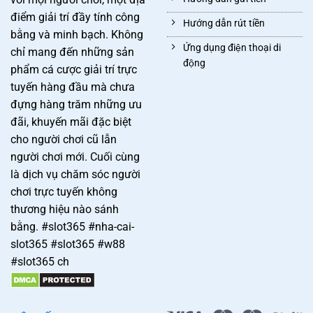
điểm giải trí đầy tính công
Hướng dẫn rút tiền
bằng và minh bạch. Không
Ứng dụng điện thoại di
chỉ mang đến những sản
động
phẩm cá cược giải trí trực
tuyến hàng đầu mà chưa
đựng hàng trăm những ưu
đãi, khuyến mãi đặc biệt
cho người chơi cũ lẫn
người chơi mới. Cuối cùng
là dịch vụ chăm sóc người
chơi trực tuyến không
thương hiệu nào sánh
bằng. #slot365 #nha-cai-
slot365 #slot365 #w88
#slot365 ch