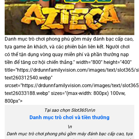
Danh mục trò chơi phong phú gồm máy đánh bạc cấp cao,
tựa game ăn khách, và các phiên bản liên kết. Người chơi
có thể tận dụng vòng quay miễn phí và phần thưởng nạp
tiền để tăng cơ hội chiến thắng.
" width="800" height="400"
title="https://drdunnfamilyvision.com/images/text/slot365/s
text260312540.webp"
srcset="https://drdunnfamilyvision.com/images/text/slot365
text26033188.webp" sizes="(max-width: 800px) 100vw,
800px">
Tại sao chọn Slot365\n\n
Danh mục trò chơi và tiền thưởng
\n
Danh mục trò chơi phong phú gồm máy đánh bạc cấp cao, tựa