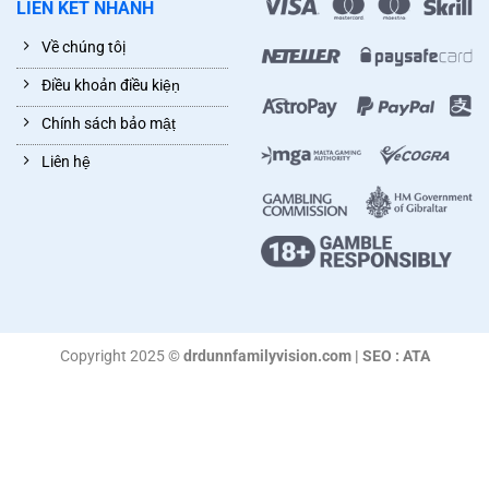
LIÊN KẾT NHANH
Về chúng tôị
Điều khoản điều kiệṇ
Chính sách bảo mậṭ
Liên hệ̣
Copyright 2025 ©
drdunnfamilyvision.com | SEO : ATA