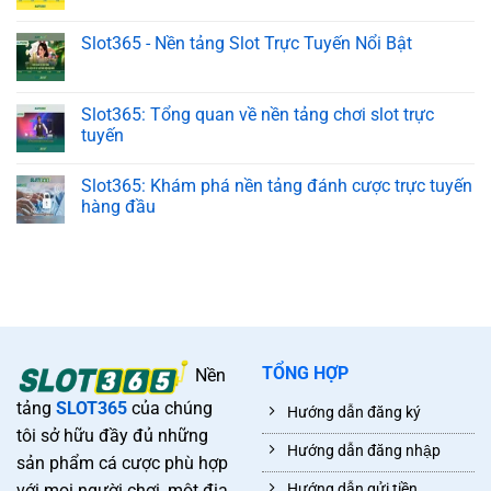
Slot365 - Nền tảng Slot Trực Tuyến Nổi Bật
Slot365: Tổng quan về nền tảng chơi slot trực
tuyến
Slot365: Khám phá nền tảng đánh cược trực tuyến
hàng đầu
TỔNG HỢP
Nền
tảng
SLOT365
của chúng
Hướng dẫn đăng ký
tôi sở hữu đầy đủ những
Hướng dẫn đăng nhập
sản phẩm cá cược phù hợp
với mọi người chơi, một địa
Hướng dẫn gửi tiền