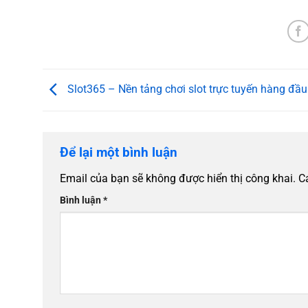
Slot365 – Nền tảng chơi slot trực tuyến hàng đầu
Để lại một bình luận
Email của bạn sẽ không được hiển thị công khai.
C
Bình luận
*