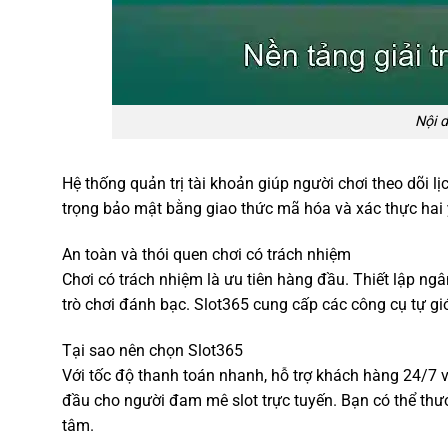
Nội d
Hệ thống quản trị tài khoản giúp người chơi theo dõi 
trọng bảo mật bằng giao thức mã hóa và xác thực hai 
An toàn và thói quen chơi có trách nhiệm
Chơi có trách nhiệm là ưu tiên hàng đầu. Thiết lập ngâ
trò chơi đánh bạc. Slot365 cung cấp các công cụ tự giớ
Tại sao nên chọn Slot365
Với tốc độ thanh toán nhanh, hỗ trợ khách hàng 24/7 
đầu cho người đam mê slot trực tuyến. Bạn có thể thưởn
tâm.