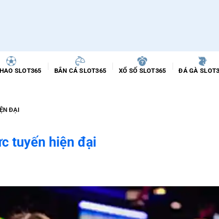
THAO SLOT365
BẮN CÁ SLOT365
XỔ SỐ SLOT365
ĐÁ GÀ SLOT
ỆN ĐẠI
ực tuyến hiện đại