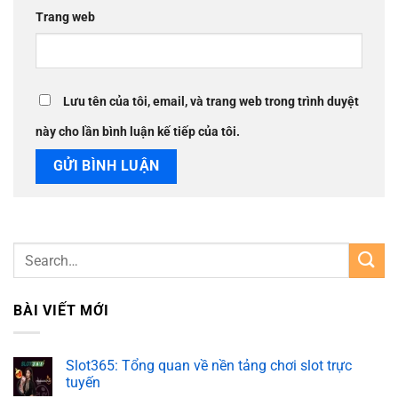
Trang web
Lưu tên của tôi, email, và trang web trong trình duyệt
này cho lần bình luận kế tiếp của tôi.
BÀI VIẾT MỚI
Slot365: Tổng quan về nền tảng chơi slot trực
tuyến