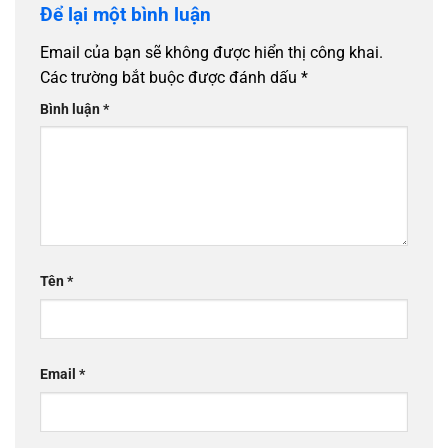
Để lại một bình luận
Email của bạn sẽ không được hiển thị công khai.
Các trường bắt buộc được đánh dấu
*
Bình luận
*
Tên
*
Email
*