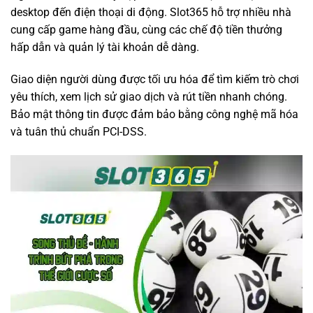
desktop đến điện thoại di động. Slot365 hỗ trợ nhiều nhà
cung cấp game hàng đầu, cùng các chế độ tiền thưởng
hấp dẫn và quản lý tài khoản dễ dàng.
Giao diện người dùng được tối ưu hóa để tìm kiếm trò chơi
yêu thích, xem lịch sử giao dịch và rút tiền nhanh chóng.
Bảo mật thông tin được đảm bảo bằng công nghệ mã hóa
và tuân thủ chuẩn PCI-DSS.