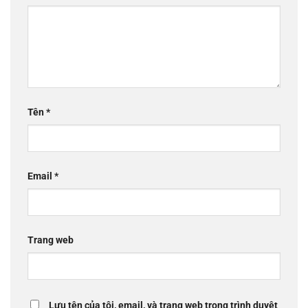
Tên
*
Email
*
Trang web
Lưu tên của tôi, email, và trang web trong trình duyệt