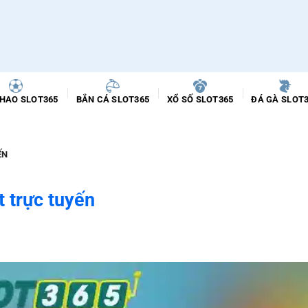
THAO SLOT365
BẮN CÁ SLOT365
XỔ SỐ SLOT365
ĐÁ GÀ SLOT
ẾN
t trực tuyến