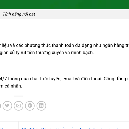
Tính năng nổi bật
 liệu và các phương thức thanh toán đa dạng như ngân hàng tr
gian xử lý rút tiền thường xuyên và minh bạch.
4/7 thông qua chat trực tuyến, email và điện thoại. Cộng đồng 
ệm cá nhân.