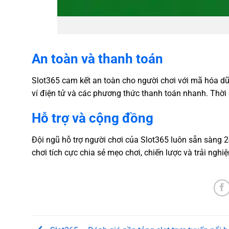
An toàn và thanh toán
Slot365 cam kết an toàn cho người chơi với mã hóa dữ
ví điện tử và các phương thức thanh toán nhanh. Thời 
Hỗ trợ và cộng đồng
Đội ngũ hỗ trợ người chơi của Slot365 luôn sẵn sàng 2
chơi tích cực chia sẻ mẹo chơi, chiến lược và trải nghi