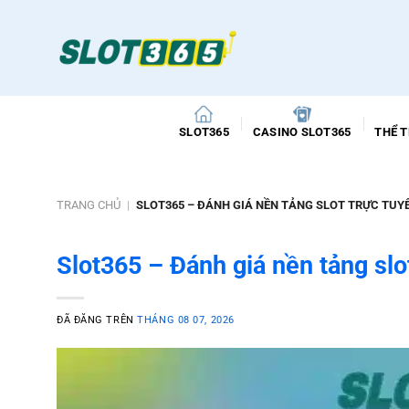
Chuyển
đến
nội
dung
SLOT365
CASINO SLOT365
THỂ 
TRANG CHỦ
|
SLOT365 – ĐÁNH GIÁ NỀN TẢNG SLOT TRỰC TUY
Slot365 – Đánh giá nền tảng slo
ĐÃ ĐĂNG TRÊN
THÁNG 08 07, 2026