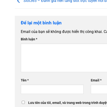
Slot365 – Đánh giá nền tảng slot trực tuyến nổi b
Để lại một bình luận
Email của bạn sẽ không được hiển thị công khai.
C
Bình luận
*
Tên
*
Email
*
Lưu tên của tôi, email, và trang web trong trình duyệt