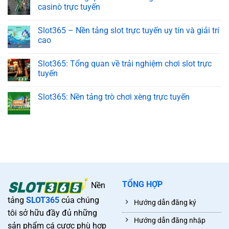
casinò trực tuyến
Slot365 – Nền tảng slot trực tuyến uy tín và giải trí
cao
Slot365: Tổng quan về trải nghiệm chơi slot trực
tuyến
Slot365: Nền tảng trò chơi xèng trực tuyến
TỔNG HỢP
Nền
tảng
SLOT365
của chúng
Hướng dẫn đăng ký
tôi sở hữu đầy đủ những
Hướng dẫn đăng nhập
sản phẩm cá cược phù hợp