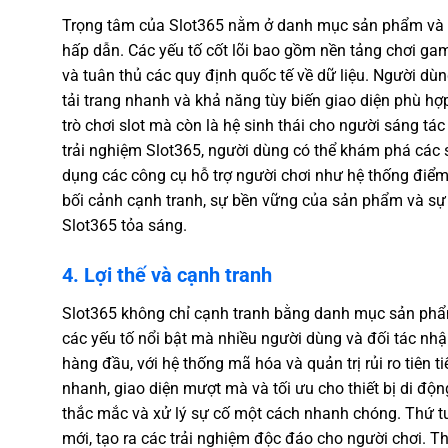
Trọng tâm của Slot365 nằm ở danh mục sản phẩm và dịc
hấp dẫn. Các yếu tố cốt lõi bao gồm nền tảng chơi ga
và tuân thủ các quy định quốc tế về dữ liệu. Người dùn
tải trang nhanh và khả năng tùy biến giao diện phù hợ
trò chơi slot mà còn là hệ sinh thái cho người sáng tác
trải nghiệm Slot365, người dùng có thể khám phá các s
dụng các công cụ hỗ trợ người chơi như hệ thống điểm t
bối cảnh cạnh tranh, sự bền vững của sản phẩm và sự
Slot365 tỏa sáng.
4. Lợi thế và cạnh tranh
Slot365 không chỉ cạnh tranh bằng danh mục sản phẩm
các yếu tố nổi bật mà nhiều người dùng và đối tác nhậ
hàng đầu, với hệ thống mã hóa và quản trị rủi ro tiên t
nhanh, giao diện mượt mà và tối ưu cho thiết bị di độ
thắc mắc và xử lý sự cố một cách nhanh chóng. Thứ tư,
mới, tạo ra các trải nghiệm độc đáo cho người chơi. 