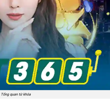
Tổng quan từ khóa