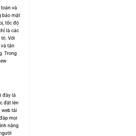
 toàn và
g bảo mật
ị, tốc độ
hỉ là các
trị. Với
 và tận
g. Trong
iew
 đây là
c đặt lên
g web tải
 đáp mọi
tính năng
 người