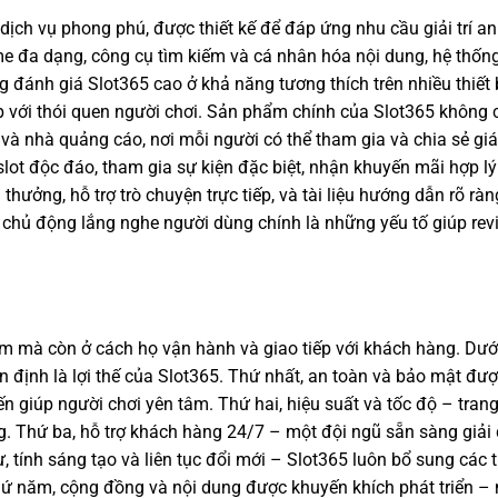
h vụ phong phú, được thiết kế để đáp ứng nhu cầu giải trí an
me đa dạng, công cụ tìm kiếm và cá nhân hóa nội dung, hệ thốn
g đánh giá Slot365 cao ở khả năng tương thích trên nhiều thiết b
p với thói quen người chơi. Sản phẩm chính của Slot365 không c
 và nhà quảng cáo, nơi mỗi người có thể tham gia và chia sẻ giá 
lot độc đáo, tham gia sự kiện đặc biệt, nhận khuyến mãi hợp lý
hưởng, hỗ trợ trò chuyện trực tiếp, và tài liệu hướng dẫn rõ ràn
 chủ động lắng nghe người dùng chính là những yếu tố giúp rev
 mà còn ở cách họ vận hành và giao tiếp với khách hàng. Dưới
n định là lợi thế của Slot365. Thứ nhất, an toàn và bảo mật đượ
iến giúp người chơi yên tâm. Thứ hai, hiệu suất và tốc độ – tran
ng. Thứ ba, hỗ trợ khách hàng 24/7 – một đội ngũ sẵn sàng giải
 tính sáng tạo và liên tục đổi mới – Slot365 luôn bổ sung các 
Thứ năm, cộng đồng và nội dung được khuyến khích phát triển –