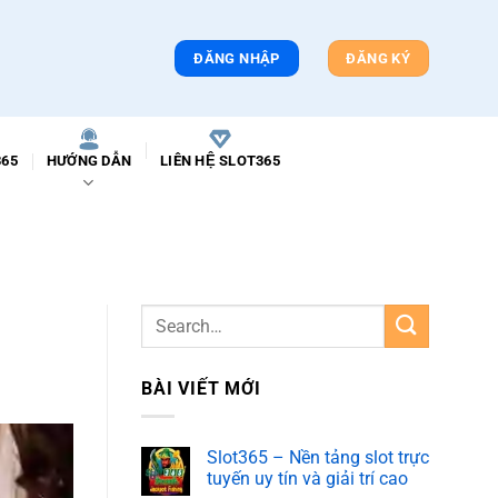
ĐĂNG NHẬP
ĐĂNG KÝ
365
HƯỚNG DẪN
LIÊN HỆ SLOT365
BÀI VIẾT MỚI
Slot365 – Nền tảng slot trực
tuyến uy tín và giải trí cao