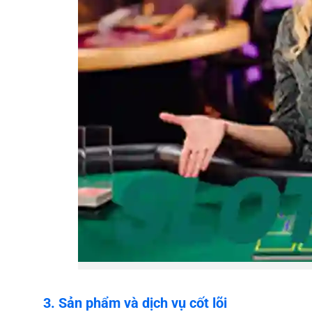
3. Sản phẩm và dịch vụ cốt lõi