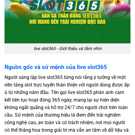
live slot365 - Giới thiệu và tầm nhìn
Nguồn gốc và sứ mệnh của live slot365
Người sáng lập live slot365 từng nói rằng ý tưởng về một
nền tảng slot trực tuyến thân thiện với người dùng được ấp
ủ từ những năm đầu. Tên gọi live slot365 phản ánh cam
kết liên tục hoạt động 365 ngày, mang lại sự hiện diện
không ngắt quãng và hỗ trợ 24/7 cho người chơi trên toàn
cầu. Sứ mệnh của thương hiệu là đem đến trải nghiệm
công nghệ cao, an toàn và có trách nhiệm, nơi mọi người
có thể thăng hoa trong giải trí mà vẫn an tâm về dữ liệu và