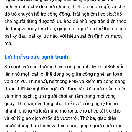
nghiệm như chế độ chơi nhanh, thiết lập ngôn ngữ, và chế
độ trò chuyện hỗ trợ cộng đồng. Trải nghiệm live slot365
cho người dùng được tối ưu hóa để phù hợp trên điện thoại
di động và máy tính bàn, giúp mọi người có thể tham gia ở
bất kỳ đâu, bất kỳ lúc nào, với hiệu suất ổn định và mượt
mà.
Lợi thế và sức cạnh tranh
So sánh với các thương hiệu cùng ngành, live slot365 nổi
lên nhờ một loạt lợi thế đồng bộ giữa công nghệ, an toàn
và dịch vụ. Thứ nhất, hệ thống RNG và kiểm tra công bằng
được thiết kế nghiêm ngặt để đảm bảo kết quả ngẫu nhiên
và minh bạch, giúp người chơi an tâm trong mọi vòng
quay. Thứ hai, nền tảng phát triển với công nghệ tối ưu
nhanh chóng và khả năng mở rộng, cho phép tải trò chơi
và xử lý giao dịch ở tốc độ vượt trội. Thứ ba, giao diện
người dùng thân thiện và thích ứng, giúp người chơi mới