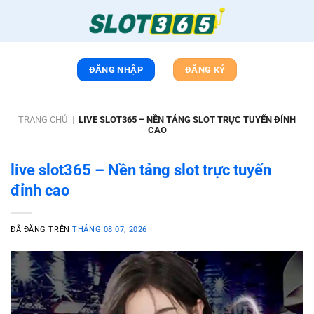
Chuyển
đến
nội
dung
ĐĂNG NHẬP
ĐĂNG KÝ
TRANG CHỦ
|
LIVE SLOT365 – NỀN TẢNG SLOT TRỰC TUYẾN ĐỈNH
CAO
live slot365 – Nền tảng slot trực tuyến
đỉnh cao
ĐÃ ĐĂNG TRÊN
THÁNG 08 07, 2026