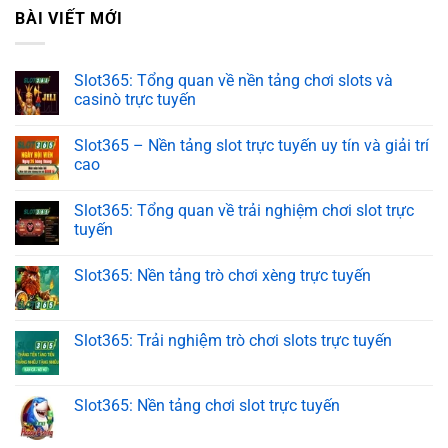
BÀI VIẾT MỚI
Slot365: Tổng quan về nền tảng chơi slots và
casinò trực tuyến
Slot365 – Nền tảng slot trực tuyến uy tín và giải trí
cao
Slot365: Tổng quan về trải nghiệm chơi slot trực
tuyến
Slot365: Nền tảng trò chơi xèng trực tuyến
Slot365: Trải nghiệm trò chơi slots trực tuyến
Slot365: Nền tảng chơi slot trực tuyến