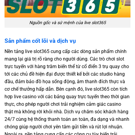
Nguồn gốc và sứ mệnh của live slot365
Sản phẩm cốt lõi và dịch vụ
Nền tảng live slot365 cung cấp các dòng sản phẩm chính
mang lại giá trị rõ ràng cho người dùng. Các trò chơi slot
trực tuyến với hàng trăm biến thể từ cổ điển 3 trụ quay cho
tới các chủ đề hiện đại được thiết kế bởi các studio hàng
đầu, đảm bảo đồ họa sống động, âm thanh đích thực và
cơ chế thưởng hấp dẫn. Bên cạnh đó, live slot365 còn tích
hợp live casino với các bảng quay trực tuyến theo thời gian
thực, cho phép người chơi trải nghiệm cảm giác casino
thật mà không rời khỏi nhà. Dịch vụ chăm sóc khách hàng
24/7 cùng hệ thống thanh toán an toàn, đa dạng và nhanh
chóng giúp người chơi yên tâm gửi tiền và rút lợi nhuận.
Ngoài ra, nền tảng cung cấp các công cụ tùy biến trải