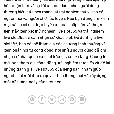
hỗ trợ tận tâm và sự tối ưu hóa dành cho người dùng,
thương hiệu hứa hẹn mang lại trải nghiệm thú vị cho cả
người mới và người chơi lão luyện. Nếu bạn đang tìm kiếm
một sân chơi slot trực tuyến an toàn, hấp dẫn và thuận
tiện, hãy xem xét thử nghiệm live slot365 và trải nghiệm
live slot365 để cảm nhận sự khác biệt. Để đánh giá live
slot365, bạn có thể tham gia các chương trình thưởng và
xem phản hồi từ cộng đồng, nơi nhiều người dùng đã ghi
nhận sự nhất quán và chất lượng của nền tảng. Chúng tôi
mời bạn tham gia cộng đồng, trải nghiệm trực tiếp và để lại
những đánh giá live slot365 của riêng bạn, nhằm giúp
người chơi mới đưa ra quyết định thông thái và xây dựng
một nền tảng ngày càng tốt hơn.