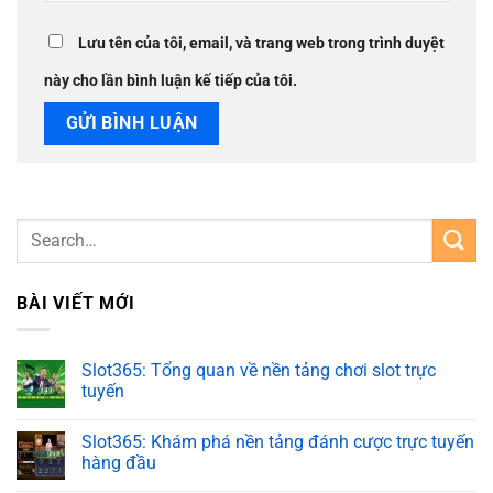
Lưu tên của tôi, email, và trang web trong trình duyệt
này cho lần bình luận kế tiếp của tôi.
BÀI VIẾT MỚI
Slot365: Tổng quan về nền tảng chơi slot trực
tuyến
Slot365: Khám phá nền tảng đánh cược trực tuyến
hàng đầu