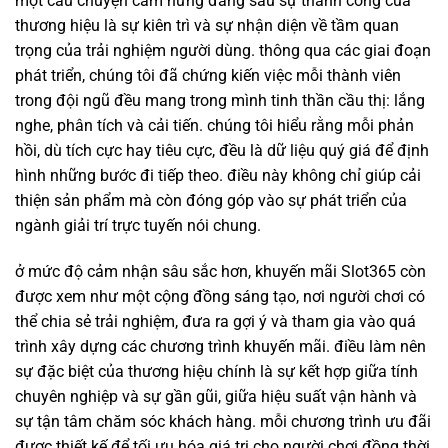
một câu chuyện cảm hứng đằng sau sự thành công của
thương hiệu là sự kiên trì và sự nhận diện về tầm quan
trọng của trải nghiệm người dùng. thông qua các giai đoạn
phát triển, chúng tôi đã chứng kiến việc mỗi thành viên
trong đội ngũ đều mang trong mình tinh thần cầu thị: lắng
nghe, phân tích và cải tiến. chúng tôi hiểu rằng mỗi phản
hồi, dù tích cực hay tiêu cực, đều là dữ liệu quý giá để định
hình những bước đi tiếp theo. điều này không chỉ giúp cải
thiện sản phẩm mà còn đóng góp vào sự phát triển của
ngành giải trí trực tuyến nói chung.
ở mức độ cảm nhận sâu sắc hơn, khuyến mãi Slot365 còn
được xem như một cộng đồng sáng tạo, nơi người chơi có
thể chia sẻ trải nghiệm, đưa ra gợi ý và tham gia vào quá
trình xây dựng các chương trình khuyến mãi. điều làm nên
sự đặc biệt của thương hiệu chính là sự kết hợp giữa tính
chuyên nghiệp và sự gần gũi, giữa hiệu suất vận hành và
sự tận tâm chăm sóc khách hàng. mỗi chương trình ưu đãi
được thiết kế để tối ưu hóa giá trị cho người chơi đồng thời