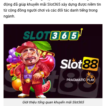
động đã giúp khuyến mãi Slot365 xây dựng được niềm tin
từ cộng đồng người chơi và các đối tác danh tiếng trong
ngành.
Giới thiệu tổng quan khuyến mãi Slot365