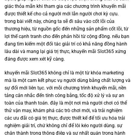
giác thỏa mãn khi tham gia các chương trình khuyến mãi
được thiết kế cho cả người mới lẫn người chơi kỳ cựu.
trong bài viết này, chúng ta sẽ đi sâu vào cốt lõi của
thương hiệu, từ nguồn gốc đến những sản phẩm cốt lõi, từ
lợi thế cạnh tranh cho đến phản hồi từ cộng đồng. nếu bạn
đang tìm kiếm một đối tác giải trí có khả năng đồng hành
lâu dài và mang lại giá trị thực, khuyến mãi Slot365 xứng
đáng được xem xét kỹ càng.
khuyến mãi Slot365 không chỉ là một từ khóa marketing
mà là một cam kết phục vụ người dùng bằng chất lượng và
sự đổi mới liên tục. với mỗi chương trình khuyến mãi, nền
tảng cân nhắc đến tính công bằng, tốc độ xử lý và sự an
toàn của thanh toán. đây là một nơi mà người chơi có thể
thử vận may, khám phá các trò chơi mới, và trải nghiệm
các ưu đãi có giá trị thực, được thiết kế để tối ưu hóa trải
nghiệm giải trí, chứ không chỉ để lôi kéo người dùng. sự
chân thành trong thông điệp và sự nhất quán trong hành