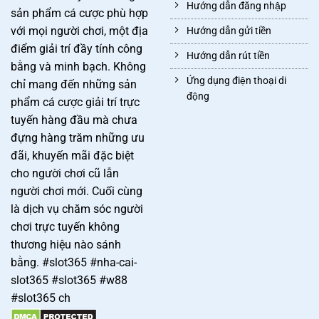
Hướng dẫn đăng nhập
sản phẩm cá cược phù hợp
với mọi người chơi, một địa
Hướng dẫn gửi tiền
điểm giải trí đầy tính công
Hướng dẫn rút tiền
bằng và minh bạch. Không
Ứng dụng điện thoại di
chỉ mang đến những sản
động
phẩm cá cược giải trí trực
tuyến hàng đầu mà chưa
đựng hàng trăm những ưu
đãi, khuyến mãi đặc biệt
cho người chơi cũ lẫn
người chơi mới. Cuối cùng
là dịch vụ chăm sóc người
chơi trực tuyến không
thương hiệu nào sánh
bằng. #slot365 #nha-cai-
slot365 #slot365 #w88
#slot365 ch