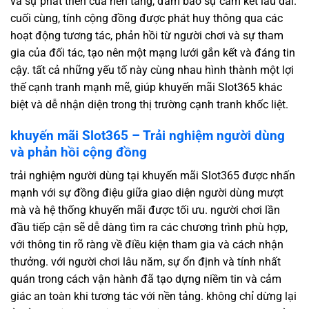
và sự phát triển của nền tảng, đảm bảo sự cam kết lâu dài.
cuối cùng, tính cộng đồng được phát huy thông qua các
hoạt động tương tác, phản hồi từ người chơi và sự tham
gia của đối tác, tạo nên một mạng lưới gắn kết và đáng tin
cậy. tất cả những yếu tố này cùng nhau hình thành một lợi
thế cạnh tranh mạnh mẽ, giúp khuyến mãi Slot365 khác
biệt và dễ nhận diện trong thị trường cạnh tranh khốc liệt.
khuyến mãi Slot365 – Trải nghiệm người dùng
và phản hồi cộng đồng
trải nghiệm người dùng tại khuyến mãi Slot365 được nhấn
mạnh với sự đồng điệu giữa giao diện người dùng mượt
mà và hệ thống khuyến mãi được tối ưu. người chơi lần
đầu tiếp cận sẽ dễ dàng tìm ra các chương trình phù hợp,
với thông tin rõ ràng về điều kiện tham gia và cách nhận
thưởng. với người chơi lâu năm, sự ổn định và tính nhất
quán trong cách vận hành đã tạo dựng niềm tin và cảm
giác an toàn khi tương tác với nền tảng. không chỉ dừng lại