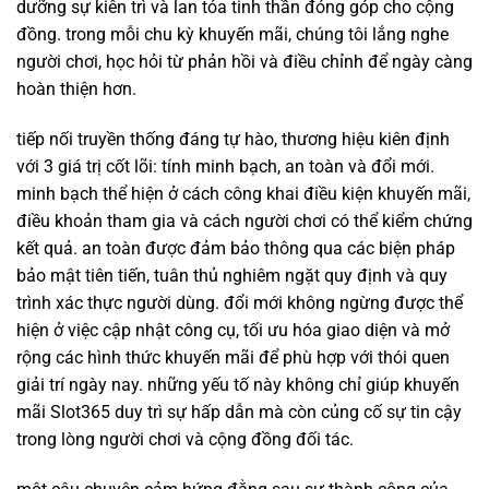
dưỡng sự kiên trì và lan tỏa tinh thần đóng góp cho cộng
đồng. trong mỗi chu kỳ khuyến mãi, chúng tôi lắng nghe
người chơi, học hỏi từ phản hồi và điều chỉnh để ngày càng
hoàn thiện hơn.
tiếp nối truyền thống đáng tự hào, thương hiệu kiên định
với 3 giá trị cốt lõi: tính minh bạch, an toàn và đổi mới.
minh bạch thể hiện ở cách công khai điều kiện khuyến mãi,
điều khoản tham gia và cách người chơi có thể kiểm chứng
kết quả. an toàn được đảm bảo thông qua các biện pháp
bảo mật tiên tiến, tuân thủ nghiêm ngặt quy định và quy
trình xác thực người dùng. đổi mới không ngừng được thể
hiện ở việc cập nhật công cụ, tối ưu hóa giao diện và mở
rộng các hình thức khuyến mãi để phù hợp với thói quen
giải trí ngày nay. những yếu tố này không chỉ giúp khuyến
mãi Slot365 duy trì sự hấp dẫn mà còn củng cố sự tin cậy
trong lòng người chơi và cộng đồng đối tác.