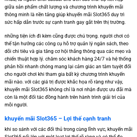
giữa sản phẩm chất lượng và chương trình khuyến mãi
thông minh là nền tảng giúp khuyến mãi Slot365 duy trì
sức hấp dẫn trước sự cạnh tranh gay gắt trên thị trường.
những tiện ích đi kèm cũng được chú trọng. người chơi có
thể tận hưởng các công cụ hỗ trợ quản lý ngân sách, theo
dõi chi tiêu và gia tăng cơ hội thắng thông qua các mẹo và
chiến thuật hợp lý. chăm sóc khách hàng 24/7 và hệ thống
phản hồi nhanh chóng mang lại cảm giác an tâm tuyệt đối
cho người chơi khi tham gia bất kỳ chương trình khuyến
mãi nào. với các giá trị được khắc họa rõ ràng như vậy,
khuyến mãi Slot365 không chỉ là nơi nhận được ưu đãi mà
còn là một đối tác đồng hành trên hành trình giải trí của
mỗi người.
khuyến mãi Slot365 – Lợi thế cạnh tranh
khi so sánh với các đối thủ trong cùng lĩnh vực, khuyến mãi
Slot365 nổi lên với một loạt lợi thế rõ ràng và có thể đo