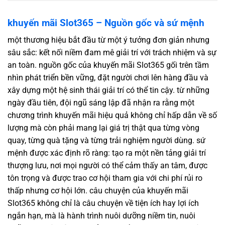
khuyến mãi Slot365 – Nguồn gốc và sứ mệnh
một thương hiệu bắt đầu từ một ý tưởng đơn giản nhưng
sâu sắc: kết nối niềm đam mê giải trí với trách nhiệm và sự
an toàn. nguồn gốc của khuyến mãi Slot365 gối trên tầm
nhìn phát triển bền vững, đặt người chơi lên hàng đầu và
xây dựng một hệ sinh thái giải trí có thể tin cậy. từ những
ngày đầu tiên, đội ngũ sáng lập đã nhận ra rằng một
chương trình khuyến mãi hiệu quả không chỉ hấp dẫn về số
lượng mà còn phải mang lại giá trị thật qua từng vòng
quay, từng quà tặng và từng trải nghiệm người dùng. sứ
mệnh được xác định rõ ràng: tạo ra một nền tảng giải trí
thượng lưu, nơi mọi người có thể cảm thấy an tâm, được
tôn trọng và được trao cơ hội tham gia với chi phí rủi ro
thấp nhưng cơ hội lớn. câu chuyện của khuyến mãi
Slot365 không chỉ là câu chuyện về tiện ích hay lợi ích
ngắn hạn, mà là hành trình nuôi dưỡng niềm tin, nuôi